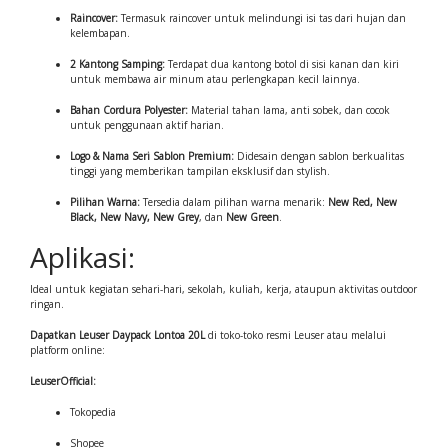
Raincover:
Termasuk raincover untuk melindungi isi tas dari hujan dan
kelembapan.
2 Kantong Samping:
Terdapat dua kantong botol di sisi kanan dan kiri
untuk membawa air minum atau perlengkapan kecil lainnya.
Bahan Cordura Polyester:
Material tahan lama, anti sobek, dan cocok
untuk penggunaan aktif harian.
Logo & Nama Seri Sablon Premium:
Didesain dengan sablon berkualitas
tinggi yang memberikan tampilan eksklusif dan stylish.
Pilihan Warna:
Tersedia dalam pilihan warna menarik:
New Red, New
Black, New Navy, New Grey
, dan
New Green
.
Aplikasi:
Ideal untuk kegiatan sehari-hari, sekolah, kuliah, kerja, ataupun aktivitas outdoor
ringan.
Dapatkan Leuser Daypack Lontoa 20L
di toko-toko resmi Leuser atau melalui
platform online:
LeuserOfficial:
Tokopedia
Shopee