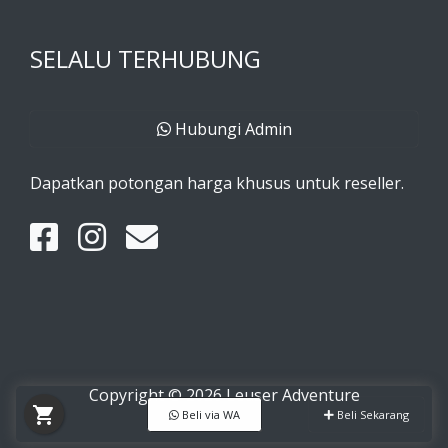
SELALU TERHUBUNG
Hubungi Admin
Dapatkan potongan harga khusus untuk reseller.
Copyright © 2026 Leuser Adventure
shopping_cart
Beli via WA
Beli Sekarang