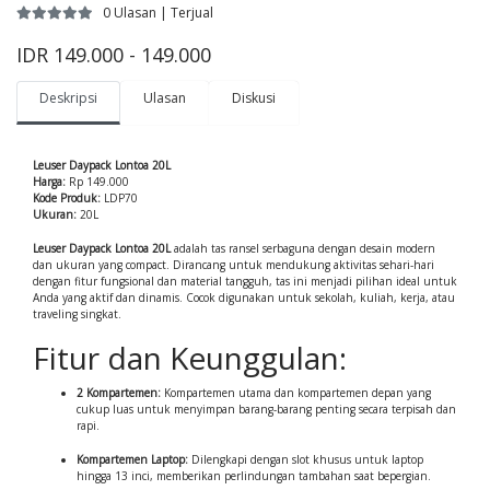
0 Ulasan | Terjual
IDR 149.000 - 149.000
Deskripsi
Ulasan
Diskusi
Leuser Daypack Lontoa 20L
Harga:
Rp 149.000
Kode Produk:
LDP70
Ukuran:
20L
Leuser Daypack Lontoa 20L
adalah tas ransel serbaguna dengan desain modern
dan ukuran yang compact. Dirancang untuk mendukung aktivitas sehari-hari
dengan fitur fungsional dan material tangguh, tas ini menjadi pilihan ideal untuk
Anda yang aktif dan dinamis. Cocok digunakan untuk sekolah, kuliah, kerja, atau
traveling singkat.
Fitur dan Keunggulan:
2 Kompartemen:
Kompartemen utama dan kompartemen depan yang
cukup luas untuk menyimpan barang-barang penting secara terpisah dan
rapi.
Kompartemen Laptop:
Dilengkapi dengan slot khusus untuk laptop
hingga 13 inci, memberikan perlindungan tambahan saat bepergian.