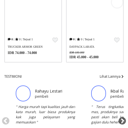
0
|
0 | Terjual 1
0
|
0 | Terjual 1
TRUCKER ARMOR GREEN
DAYPACK LARATA
IDR 74.000 - 74.000
IDR 100.000
IDR 45.000 - 45.000
TESTIMONI
Lihat Lainnya
Rahayu Lestari
Ikbal Ra
pembeli
pembeli
" Harga murah tapi kualitas jauh dari
" Terus tingkatkan 
kata murah, luar biasa produknya
mas, produknya sang
kak juga pelayanan yang
pasti akan beli lagi
memuaskan "
gajian dulu hehehe "