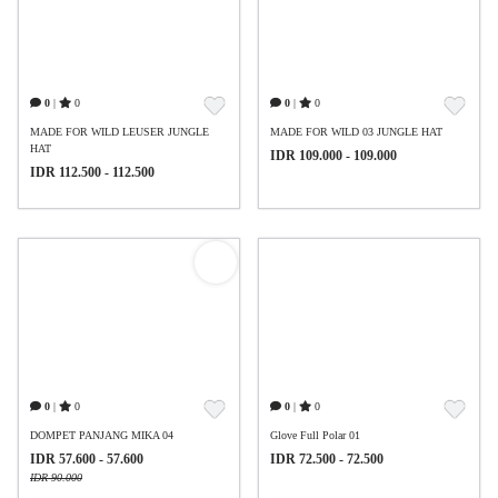
0
|
0
0
|
0
MADE FOR WILD LEUSER JUNGLE
MADE FOR WILD 03 JUNGLE HAT
HAT
IDR 109.000 - 109.000
IDR 112.500 - 112.500
0
|
0
0
|
0
DOMPET PANJANG MIKA 04
Glove Full Polar 01
IDR 57.600 - 57.600
IDR 72.500 - 72.500
IDR 90.000