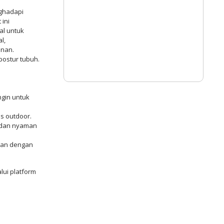
nghadapi
 ini
al untuk
l,
nan.
 postur tubuh.
ngin untuk
as outdoor.
s dan nyaman
nkan dengan
lui platform