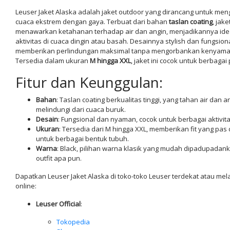
Leuser Jaket Alaska adalah jaket outdoor yang dirancang untuk me
cuaca ekstrem dengan gaya. Terbuat dari bahan
taslan coating
, jaket
menawarkan ketahanan terhadap air dan angin, menjadikannya ide
aktivitas di cuaca dingin atau basah. Desainnya stylish dan fungsiona
memberikan perlindungan maksimal tanpa mengorbankan kenyama
Tersedia dalam ukuran
M hingga XXL
, jaket ini cocok untuk berbagai
Fitur dan Keunggulan:
Bahan
: Taslan coating berkualitas tinggi, yang tahan air dan a
melindungi dari cuaca buruk.
Desain
: Fungsional dan nyaman, cocok untuk berbagai aktivit
Ukuran
: Tersedia dari M hingga XXL, memberikan fit yang pa
untuk berbagai bentuk tubuh.
Warna
: Black, pilihan warna klasik yang mudah dipadupada
outfit apa pun.
Dapatkan Leuser Jaket Alaska di toko-toko Leuser terdekat atau mela
online:
Leuser Official
:
Tokopedia