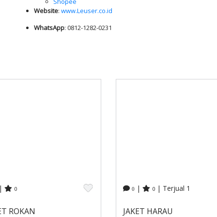
Shopee
Website
:
www.Leuser.co.id
WhatsApp
: 0812-1282-0231
|
|
| Terjual 1
0
0
0
ET ROKAN
JAKET HARAU