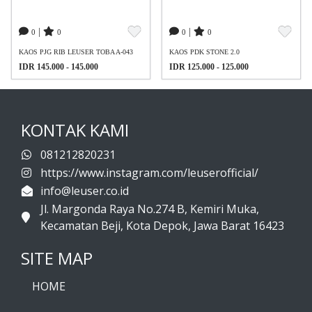
|
|
0
0
0
0
KAOS PJG RIB LEUSER TOBA A-043
KAOS PDK STONE 2.0
IDR 145.000 - 145.000
IDR 125.000 - 125.000
KONTAK KAMI
081212820231
https://www.instagram.com/leuserofficial/
info@leuser.co.id
Jl. Margonda Raya No.274 B, Kemiri Muka,
Kecamatan Beji, Kota Depok, Jawa Barat 16423
SITE MAP
HOME