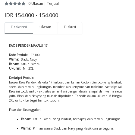
0 Ulasan | Terjual
IDR 154.000 - 154.000
Deskripsi
Ulasan
Diskusi
KAOS PENDEK MAKALU 17
Kode Produk:
LTS100
Warna:
Black, Navy
Bahan:
Katun Bambu
Ukuran:
M - 2XL
Deskripsi Produk:
Leuser Kaos Pendek Makalu 17 terbuat dari bahan Cotton Bamboo yang lembut,
adem, dan ramah lingkungan, memberikan kenyamanan maksimal saat dipakai.
Kaos ini cocok untuk aktivitas sehari-hari dengan desain simpel dan warna netral
yaitu Black dan Navy yang mudah dipadukan. Tersedia dalam ukuran M hingga
2XL untuk berbagai bentuk tubuh.
Fitur dan Keunggulan:
Bahan:
Katun Bambu yang lembut, bernapas, dan ramah lingkungan.
Warna:
Pilihan warna Black dan Navy yang klasik dan serbaguna.