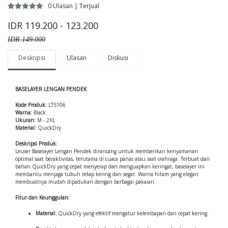
0 Ulasan | Terjual
IDR 119.200 - 123.200
IDR 149.000
Deskripsi
Ulasan
Diskusi
BASELAYER LENGAN PENDEK
Kode Produk:
LTS106
Warna:
Black
Ukuran:
M - 2XL
Material:
QuickDry
Deskripsi Produk:
Leuser Baselayer Lengan Pendek dirancang untuk memberikan kenyamanan
optimal saat beraktivitas, terutama di cuaca panas atau saat olahraga. Terbuat dari
bahan QuickDry yang cepat menyerap dan menguapkan keringat, baselayer ini
membantu menjaga tubuh tetap kering dan segar. Warna hitam yang elegan
membuatnya mudah dipadukan dengan berbagai pakaian.
Fitur dan Keunggulan:
Material:
QuickDry yang efektif mengatur kelembapan dan cepat kering.