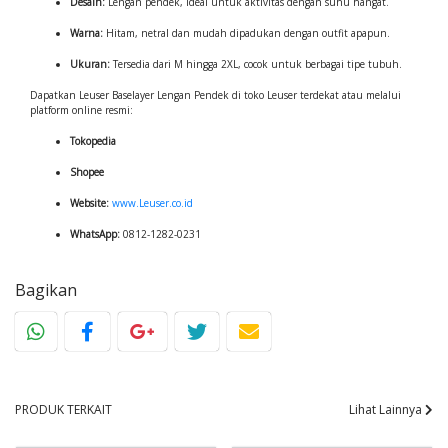
Desain:
Lengan pendek, ideal untuk aktivitas dengan suhu hangat.
Warna:
Hitam, netral dan mudah dipadukan dengan outfit apapun.
Ukuran:
Tersedia dari M hingga 2XL, cocok untuk berbagai tipe tubuh.
Dapatkan Leuser Baselayer Lengan Pendek di toko Leuser terdekat atau melalui
platform online resmi:
Tokopedia
Shopee
Website:
www.Leuser.co.id
WhatsApp:
0812-1282-0231
Bagikan
PRODUK TERKAIT
Lihat Lainnya