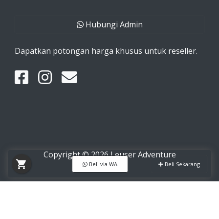
Hubungi Admin
Dapatkan potongan harga khusus untuk reseller.
Copyright © 2026 Leuser Adventure
shopping_cart
Beli via WA
Beli Sekarang