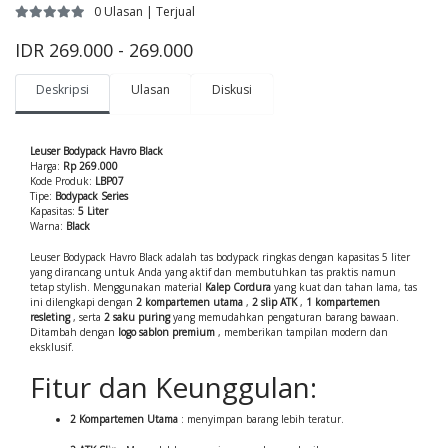
0 Ulasan | Terjual
IDR 269.000 - 269.000
Deskripsi
Ulasan
Diskusi
Leuser Bodypack Havro Black
Harga:
Rp 269.000
Kode Produk:
LBP07
Tipe:
Bodypack Series
Kapasitas:
5 Liter
Warna:
Black
Leuser Bodypack Havro Black adalah tas bodypack ringkas dengan kapasitas 5 liter
yang dirancang untuk Anda yang aktif dan membutuhkan tas praktis namun
tetap stylish. Menggunakan material
Kalep Cordura
yang kuat dan tahan lama, tas
ini dilengkapi dengan
2 kompartemen utama
,
2 slip ATK
,
1 kompartemen
resleting
, serta
2 saku puring
yang memudahkan pengaturan barang bawaan.
Ditambah dengan
logo sablon premium
, memberikan tampilan modern dan
eksklusif.
Fitur dan Keunggulan:
2 Kompartemen Utama
: menyimpan barang lebih teratur.