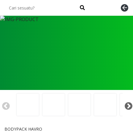
arrow_back
BODYPACK HAVRO