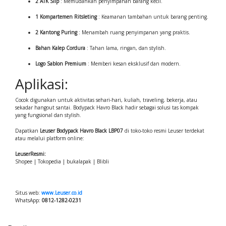
2 ATK Slip
: Memudahkan penyimpanan barang kecil.
1 Kompartemen Ritsleting
: Keamanan tambahan untuk barang penting.
2 Kantong Puring
: Menambah ruang penyimpanan yang praktis.
Bahan Kalep Cordura
: Tahan lama, ringan, dan stylish.
Logo Sablon Premium
: Memberi kesan eksklusif dan modern.
Aplikasi:
Cocok digunakan untuk aktivitas sehari-hari, kuliah, traveling, bekerja, atau
sekadar hangout santai. Bodypack Havro Black hadir sebagai solusi tas kompak
yang fungsional dan stylish.
Dapatkan
Leuser Bodypack Havro Black LBP07
di toko-toko resmi Leuser terdekat
atau melalui platform online:
LeuserResmi:
Shopee | Tokopedia | bukalapak | Blibli
Situs web:
www.Leuser.co.id
WhatsApp:
0812-1282-0231