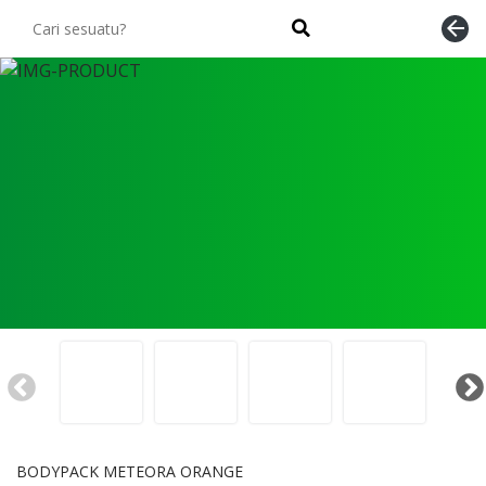
arrow_back
BODYPACK METEORA ORANGE