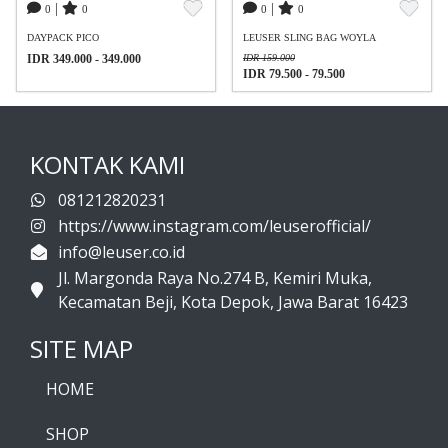
|
|
0
0
0
0
DAYPACK PICO
LEUSER SLING BAG WOYLA
IDR 349.000 - 349.000
IDR 159.000
IDR 79.500 - 79.500
KONTAK KAMI
081212820231
https://www.instagram.com/leuserofficial/
info@leuser.co.id
Jl. Margonda Raya No.274 B, Kemiri Muka,
Kecamatan Beji, Kota Depok, Jawa Barat 16423
SITE MAP
HOME
SHOP