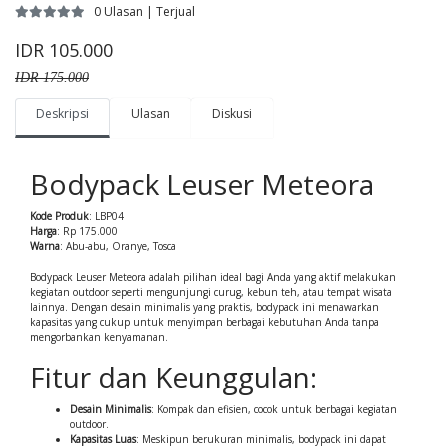
0 Ulasan | Terjual
IDR 105.000
IDR 175.000
Deskripsi
Ulasan
Diskusi
Bodypack Leuser Meteora
Kode Produk
: LBP04
Harga
: Rp 175.000
Warna
: Abu-abu, Oranye, Tosca
Bodypack Leuser Meteora adalah pilihan ideal bagi Anda yang aktif melakukan
kegiatan outdoor seperti mengunjungi curug, kebun teh, atau tempat wisata
lainnya. Dengan desain minimalis yang praktis, bodypack ini menawarkan
kapasitas yang cukup untuk menyimpan berbagai kebutuhan Anda tanpa
mengorbankan kenyamanan.
Fitur dan Keunggulan:
Desain Minimalis
: Kompak dan efisien, cocok untuk berbagai kegiatan
outdoor.
Kapasitas Luas
: Meskipun berukuran minimalis, bodypack ini dapat