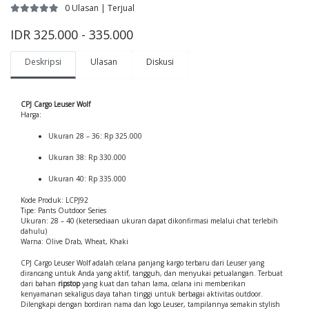
0 Ulasan | Terjual
IDR 325.000 - 335.000
Deskripsi
Ulasan
Diskusi
CPJ Cargo Leuser Wolf
Harga:
Ukuran 28 – 36: Rp 325.000
Ukuran 38: Rp 330.000
Ukuran 40: Rp 335.000
Kode Produk: LCPJ92
Tipe: Pants Outdoor Series
Ukuran: 28 – 40 (ketersediaan ukuran dapat dikonfirmasi melalui chat terlebih
dahulu)
Warna: Olive Drab, Wheat, Khaki
CPJ Cargo Leuser Wolf adalah celana panjang kargo terbaru dari Leuser yang
dirancang untuk Anda yang aktif, tangguh, dan menyukai petualangan. Terbuat
dari bahan
ripstop
yang kuat dan tahan lama, celana ini memberikan
kenyamanan sekaligus daya tahan tinggi untuk berbagai aktivitas outdoor.
Dilengkapi dengan bordiran nama dan logo Leuser, tampilannya semakin stylish