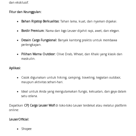
dan eksklusif.
Fitur dan Keunggulan:
Bahan Ripstop Berkualitas:
Tahan lama, kuat, dan nyaman dipakai.
Bordir Premium:
Nama dan logo Leuser dijahit rapi, awet, dan elegan.
Desain Cargo Fungsional:
Banyak kantong praktis untuk membawa
perlengkapan.
Pilihan Warna Outdoor:
Olive Drab, Wheat, dan Khaki yang klasik dan
maskulin.
Aplikasi:
Cocok digunakan untuk hiking, camping, traveling, kegiatan outdoor,
maupun aktivitas sehari-hari.
Ideal untuk Anda yang mengutamakan fungsi, kekuatan, dan gaya dalam
satu celana.
Dapatkan
CPJ Cargo Leuser Wolf
di toko-toko Leuser terdekat atau melalui platform
online:
LeuserOfficial:
Shopee