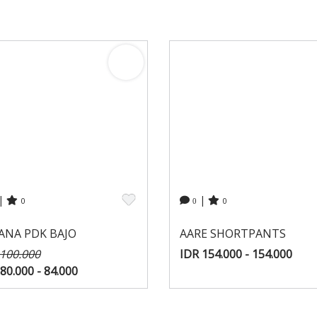
|
|
0
0
0
ANA PDK BAJO
AARE SHORTPANTS
 100.000
IDR 154.000 - 154.000
80.000 - 84.000