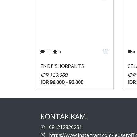
|
0
0
0
ENDE SHORPANTS
CEL
IDR 120.000
IDR
IDR 96.000 - 96.000
IDR 
KONTAK KAMI
081212820231
https://www.instagram.com/leuseroffic