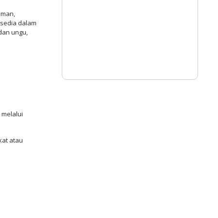
aman,
ersedia dalam
 dan ungu,
melalui
kat atau