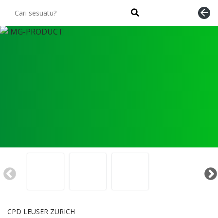
arrow_back
CPD LEUSER ZURICH