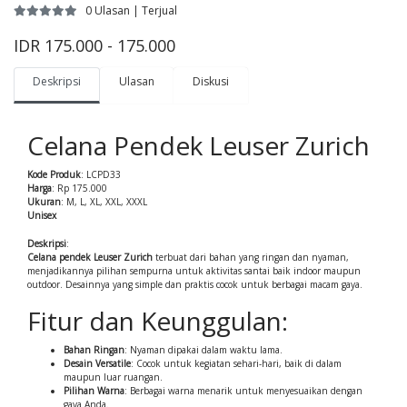
0 Ulasan | Terjual
IDR 175.000 - 175.000
Deskripsi
Ulasan
Diskusi
Celana Pendek Leuser Zurich
Kode Produk
: LCPD33
Harga
: Rp 175.000
Ukuran
: M, L, XL, XXL, XXXL
Unisex
Deskripsi
:
Celana pendek Leuser Zurich
terbuat dari bahan yang ringan dan nyaman,
menjadikannya pilihan sempurna untuk aktivitas santai baik indoor maupun
outdoor. Desainnya yang simple dan praktis cocok untuk berbagai macam gaya.
Fitur dan Keunggulan:
Bahan Ringan
: Nyaman dipakai dalam waktu lama.
Desain Versatile
: Cocok untuk kegiatan sehari-hari, baik di dalam
maupun luar ruangan.
Pilihan Warna
: Berbagai warna menarik untuk menyesuaikan dengan
gaya Anda.