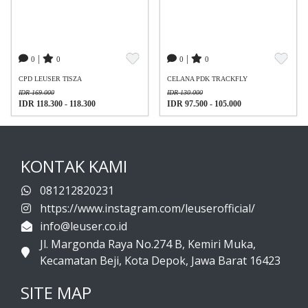
|
|
0
0
0
0
CPD LEUSER TISZA
CELANA PDK TRACKFLY
IDR 169.000
IDR 130.000
IDR 118.300 - 118.300
IDR 97.500 - 105.000
KONTAK KAMI
081212820231
https://www.instagram.com/leuserofficial/
info@leuser.co.id
Jl. Margonda Raya No.274 B, Kemiri Muka,
Kecamatan Beji, Kota Depok, Jawa Barat 16423
SITE MAP