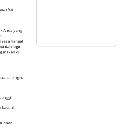
lui chat
uk Anda yang
s.
n rasa hangat
a dan logo
igunakan di
cuaca dingin.
.
tinggi.
 kasual.
ggunaan