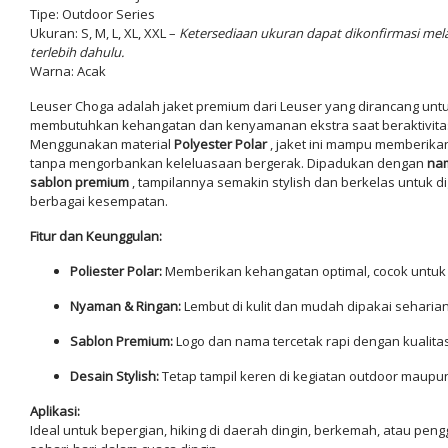
Tipe: Outdoor Series
Ukuran: S, M, L, XL, XXL –
Ketersediaan ukuran dapat dikonfirmasi mela
terlebih dahulu.
Warna: Acak
Leuser Choga adalah jaket premium dari Leuser yang dirancang unt
membutuhkan kehangatan dan kenyamanan ekstra saat beraktivita
Menggunakan material
Polyester Polar
, jaket ini mampu memberika
tanpa mengorbankan keleluasaan bergerak. Dipadukan dengan
nam
sablon premium
, tampilannya semakin stylish dan berkelas untuk d
berbagai kesempatan.
Fitur dan Keunggulan:
Poliester Polar:
Memberikan kehangatan optimal, cocok untuk 
Nyaman & Ringan:
Lembut di kulit dan mudah dipakai seharian
Sablon Premium:
Logo dan nama tercetak rapi dengan kualitas 
Desain Stylish:
Tetap tampil keren di kegiatan outdoor maupun
Aplikasi:
Ideal untuk bepergian, hiking di daerah dingin, berkemah, atau pen