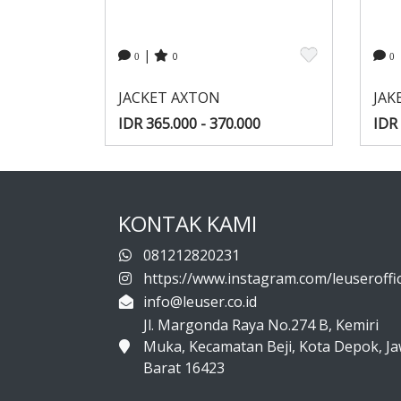
|
0
0
0
JACKET AXTON
JAK
IDR 365.000 - 370.000
IDR 
KONTAK KAMI
081212820231
https://www.instagram.com/leuseroffic
info@leuser.co.id
Jl. Margonda Raya No.274 B, Kemiri
Muka, Kecamatan Beji, Kota Depok, J
Barat 16423