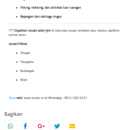
Hiking, trekking, dan aktivitas luar ruangan
Bepergian dan olahraga ringan
????
Dapatkan Leuser Jaket Ijen
di toko-toko Leuser terdekat atau melalui platform
online resmi:
LeuserOfficial:
Shopee
Tokopedia
Bukalapak
Blibli
Situs
web:
www.Leuser.co.id
WhatsApp
:
0812-1282-0231
Bagikan