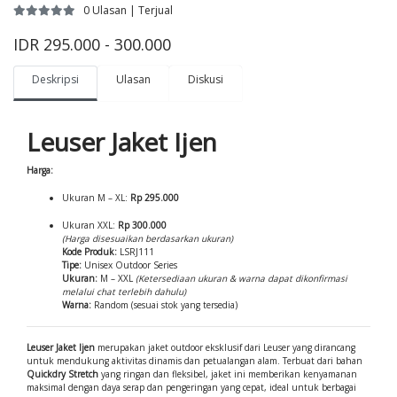
0 Ulasan | Terjual
IDR 295.000 - 300.000
Deskripsi
Ulasan
Diskusi
Leuser Jaket Ijen
Harga:
Ukuran M – XL:
Rp 295.000
Ukuran XXL:
Rp 300.000
(Harga disesuaikan berdasarkan ukuran)
Kode Produk:
LSRJ111
Tipe:
Unisex Outdoor Series
Ukuran:
M – XXL
(Ketersediaan ukuran & warna dapat dikonfirmasi
melalui chat terlebih dahulu)
Warna:
Random (sesuai stok yang tersedia)
Leuser Jaket Ijen
merupakan jaket outdoor eksklusif dari Leuser yang dirancang
untuk mendukung aktivitas dinamis dan petualangan alam. Terbuat dari bahan
Quickdry Stretch
yang ringan dan fleksibel, jaket ini memberikan kenyamanan
maksimal dengan daya serap dan pengeringan yang cepat, ideal untuk berbagai