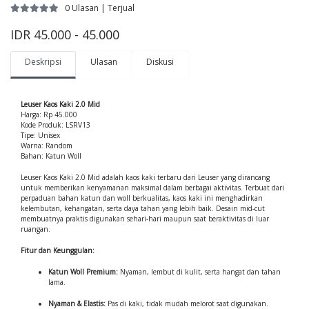
0 Ulasan | Terjual
IDR 45.000 - 45.000
Deskripsi
Ulasan
Diskusi
Leuser Kaos Kaki 2.0 Mid
Harga: Rp 45.000
Kode Produk: LSRV13
Tipe: Unisex
Warna: Random
Bahan: Katun Woll
Leuser Kaos Kaki 2.0 Mid adalah kaos kaki terbaru dari Leuser yang dirancang
untuk memberikan kenyamanan maksimal dalam berbagai aktivitas. Terbuat dari
perpaduan bahan katun dan woll berkualitas, kaos kaki ini menghadirkan
kelembutan, kehangatan, serta daya tahan yang lebih baik. Desain mid-cut
membuatnya praktis digunakan sehari-hari maupun saat beraktivitas di luar
ruangan.
Fitur dan Keunggulan:
Katun Woll Premium:
Nyaman, lembut di kulit, serta hangat dan tahan
lama.
Nyaman & Elastis:
Pas di kaki, tidak mudah melorot saat digunakan.