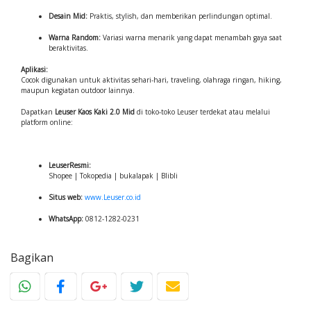
Desain Mid:
Praktis, stylish, dan memberikan perlindungan optimal.
Warna Random:
Variasi warna menarik yang dapat menambah gaya saat
beraktivitas.
Aplikasi:
Cocok digunakan untuk aktivitas sehari-hari, traveling, olahraga ringan, hiking,
maupun kegiatan outdoor lainnya.
Dapatkan
Leuser Kaos Kaki 2.0 Mid
di toko-toko Leuser terdekat atau melalui
platform online:
LeuserResmi:
Shopee | Tokopedia | bukalapak | Blibli
Situs web:
www.Leuser.co.id
WhatsApp:
0812-1282-0231
Bagikan