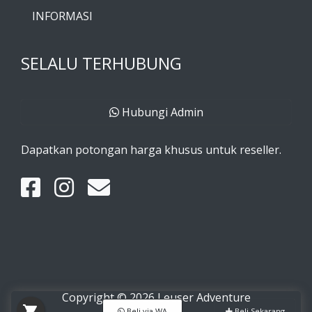
INFORMASI
SELALU TERHUBUNG
Hubungi Admin
Dapatkan potongan harga khusus untuk reseller.
Copyright © 2026 Leuser Adventure
shopping_cart
Beli via WA
Beli Sekarang