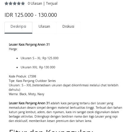
0 Ulasan | Terjual
IDR 125.000 - 130.000
Deskripsi
Ulasan
Diskusi
Leuser Kaos Panjang Arvon 31
Harga:
Ukuran S – XL: Rp 125.000
Ukuran XXL: Rp 130.000
Kode Produk: LTS98
Tipe: Kaos Panjang Outdoor Series
Ukuran: S – XXL (ketersediaan ukuran dapat dikonfirmasi melalui chat terlebih
dahulu)
Warna: Black, Misty, Navy
Leuser Kaos Panjang Arvon 31
adalah kaos panjang terbaru dari Leuser yang
memadukan desain simpel dengan material berkualitas tinggi. Terbuat dari bahan
katun yang lembut, adem, dan nyaman, kaos ini sangat cocok digunakan dalam
berbagai aktivitas. Dilengkapi dengan bordiran nama dan logo Leuser yang rapi
dan eksklusif, memberikan kesan premium dan tahan lama.