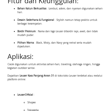
Fitur dan Keunggulan:
Bahan Katun Berkualitas
: Lembut, adem, dan nyaman digunakan sehari-
hari.
Desain Sederhana & Fungsional
: Stylish namun tetap praktis untuk
berbagai kesempatan.
Bordir Premium
: Nama dan logo Leuser dibordir rapi, awet, dan tidak
mudah pudar.
Pilihan Warna
: Black, Misty, dan Navy yang netral serta mudah
dipadukan.
Aplikasi:
Cocok digunakan untuk aktivitas sehari-hari, traveling, olahraga ringan, hingga
kegiatan outdoor santai.
Dapatkan
Leuser Kaos Panjang Arvon 31
di toko-toko Leuser terdekat atau melalui
platform online:
LeuserOfficial
:
Shopee
Tokopedia