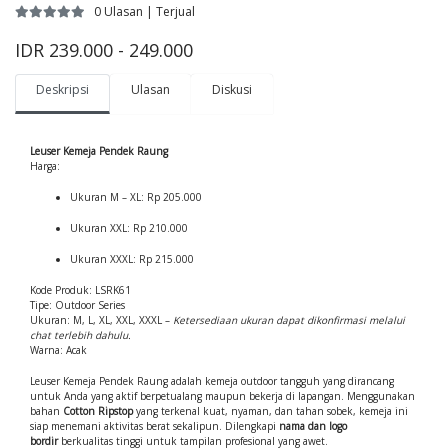
0 Ulasan | Terjual
IDR 239.000 - 249.000
Deskripsi
Ulasan
Diskusi
Leuser Kemeja Pendek Raung
Harga:
Ukuran M – XL: Rp 205.000
Ukuran XXL: Rp 210.000
Ukuran XXXL: Rp 215.000
Kode Produk: LSRK61
Tipe: Outdoor Series
Ukuran: M, L, XL, XXL, XXXL –
Ketersediaan ukuran dapat dikonfirmasi melalui
chat terlebih dahulu.
Warna: Acak
Leuser Kemeja Pendek Raung adalah kemeja outdoor tangguh yang dirancang
untuk Anda yang aktif berpetualang maupun bekerja di lapangan. Menggunakan
bahan
Cotton Ripstop
yang terkenal kuat, nyaman, dan tahan sobek, kemeja ini
siap menemani aktivitas berat sekalipun. Dilengkapi
nama dan logo
bordir
berkualitas tinggi untuk tampilan profesional yang awet.