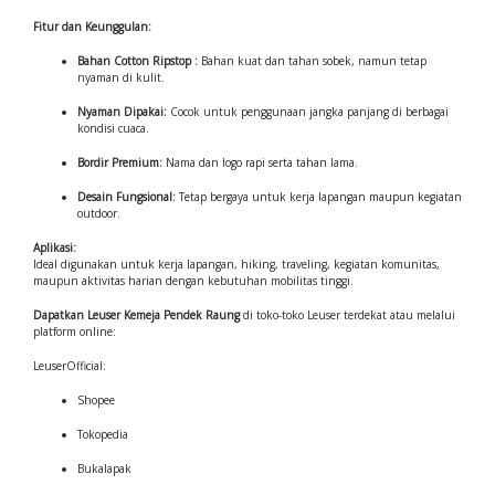
Fitur dan Keunggulan:
Bahan Cotton Ripstop :
Bahan kuat dan tahan sobek, namun tetap
nyaman di kulit.
Nyaman Dipakai:
Cocok untuk penggunaan jangka panjang di berbagai
kondisi cuaca.
Bordir Premium:
Nama dan logo rapi serta tahan lama.
Desain Fungsional:
Tetap bergaya untuk kerja lapangan maupun kegiatan
outdoor.
Aplikasi:
Ideal digunakan untuk kerja lapangan, hiking, traveling, kegiatan komunitas,
maupun aktivitas harian dengan kebutuhan mobilitas tinggi.
Dapatkan Leuser Kemeja Pendek Raung
di toko-toko Leuser terdekat atau melalui
platform online:
LeuserOfficial:
Shopee
Tokopedia
Bukalapak