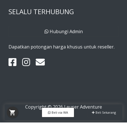
SELALU TERHUBUNG
Hubungi Admin
Dapatkan potongan harga khusus untuk reseller.
Copyright © 2026 Leuser Adventure
shopping_cart
Beli via WA
Beli Sekarang