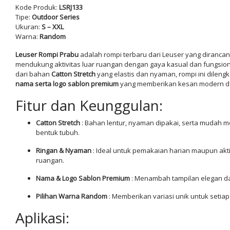
Kode Produk:
LSRJ133
Tipe:
Outdoor Series
Ukuran:
S – XXL
Warna:
Random
Leuser Rompi Prabu
adalah rompi terbaru dari Leuser yang diranca
mendukung aktivitas luar ruangan dengan gaya kasual dan fungsion
dari bahan
Catton Stretch
yang elastis dan nyaman, rompi ini dileng
nama serta logo sablon premium
yang memberikan kesan modern da
Fitur dan Keunggulan:
Catton Stretch
: Bahan lentur, nyaman dipakai, serta mudah 
bentuk tubuh.
Ringan & Nyaman
: Ideal untuk pemakaian harian maupun akti
ruangan.
Nama & Logo Sablon Premium
: Menambah tampilan elegan da
Pilihan Warna Random
: Memberikan variasi unik untuk setiap
Aplikasi: