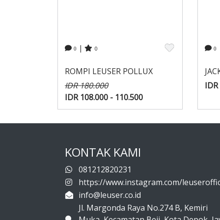
|
0
0
0
ROMPI LEUSER POLLUX
JAC
IDR 180.000
IDR 
IDR 108.000 - 110.500
KONTAK KAMI
081212820231
https://www.instagram.com/leuseroffic
info@leuser.co.id
Jl. Margonda Raya No.274 B, Kemiri
Muka, Kecamatan Beji, Kota Depok, J