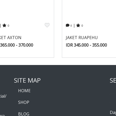
|
|
0
0
0
KET AXTON
JAKET RUAPEHU
365.000 - 370.000
IDR 345.000 - 355.000
SITE MAP
S
HOME
ial/
SHOP
Da
BLOG
awa