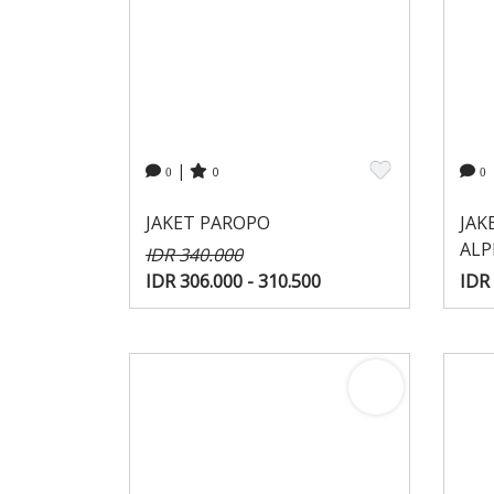
|
0
0
0
JAKET PAROPO
JAK
ALP
IDR 340.000
IDR 306.000 - 310.500
IDR 