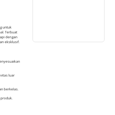
ng untuk
al. Terbuat
kapi dengan
n eksklusif.
menyesuaikan
vitas luar
n berkelas.
 produk.