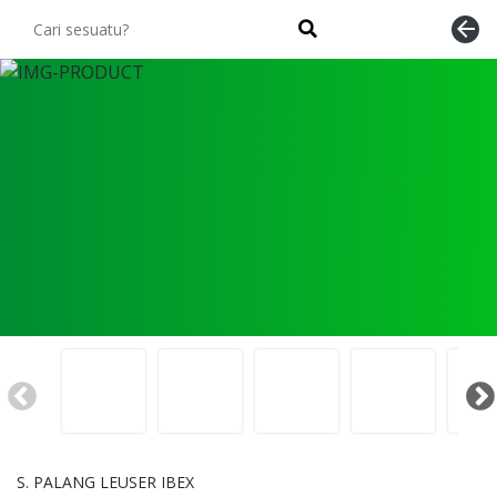
arrow_back
S. PALANG LEUSER IBEX