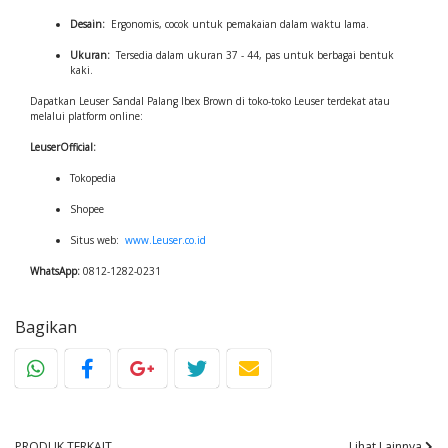
Desain:
Ergonomis, cocok untuk pemakaian dalam waktu lama.
Ukuran:
Tersedia dalam ukuran 37 - 44, pas untuk berbagai bentuk
kaki.
Dapatkan Leuser Sandal Palang Ibex Brown di toko-toko Leuser terdekat atau
melalui platform online:
LeuserOfficial:
Tokopedia
Shopee
Situs web:
www.Leuser.co.id
WhatsApp:
0812-1282-0231
Bagikan
PRODUK TERKAIT
Lihat Lainnya