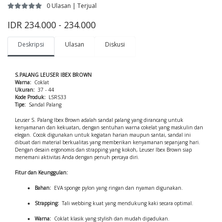
0 Ulasan | Terjual
IDR 234.000 - 234.000
Deskripsi
Ulasan
Diskusi
S.PALANG LEUSER IBEX BROWN
Warna:
Coklat
Ukuran:
37 - 44
Kode Produk:
LSRS33
Tipe:
Sandal Palang
Leuser S. Palang Ibex Brown adalah sandal palang yang dirancang untuk
kenyamanan dan kekuatan, dengan sentuhan warna cokelat yang maskulin dan
elegan. Cocok digunakan untuk kegiatan harian maupun santai, sandal ini
dibuat dari material berkualitas yang memberikan kenyamanan sepanjang hari.
Dengan desain ergonomis dan strapping yang kokoh, Leuser Ibex Brown siap
menemani aktivitas Anda dengan penuh percaya diri.
Fitur dan Keunggulan:
Bahan:
EVA sponge pylon yang ringan dan nyaman digunakan.
Strapping:
Tali webbing kuat yang mendukung kaki secara optimal.
Warna:
Coklat klasik yang stylish dan mudah dipadukan.