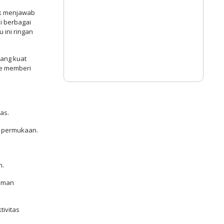
uk menjawab
i berbagai
 ini ringan
ang kuat
ole memberi
as.
ai permukaan.
n.
aman
tivitas