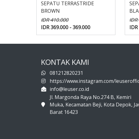
SEPATU TERRASTRIDE
SEP
BROWN
BLA
IDR 410.000
IDR
IDR 369.000 - 369.000
IDR 
KONTAK KAMI
081212820231
https://www.instagram.com/leuseroffic
info@leuser.co.id
Jl. Margonda Raya No.274 B, Kemiri
Muka, Kecamatan Beji, Kota Depok, J
Barat 16423