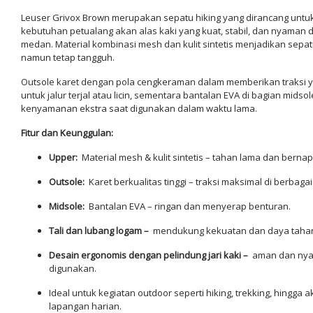
Leuser Grivox Brown merupakan sepatu hiking yang dirancang unt
kebutuhan petualang akan alas kaki yang kuat, stabil, dan nyaman d
medan. Material kombinasi mesh dan kulit sintetis menjadikan sepatu
namun tetap tangguh.
Outsole karet dengan pola cengkeraman dalam memberikan traksi y
untuk jalur terjal atau licin, sementara bantalan EVA di bagian mids
kenyamanan ekstra saat digunakan dalam waktu lama.
Fitur dan Keunggulan:
Upper:
Material mesh & kulit sintetis – tahan lama dan bernap
Outsole:
Karet berkualitas tinggi – traksi maksimal di berbag
Midsole:
Bantalan EVA – ringan dan menyerap benturan.
Tali dan lubang logam –
mendukung kekuatan dan daya taha
Desain ergonomis dengan pelindung jari kaki –
aman dan ny
digunakan.
Ideal untuk kegiatan outdoor seperti hiking, trekking, hingga ak
lapangan harian.