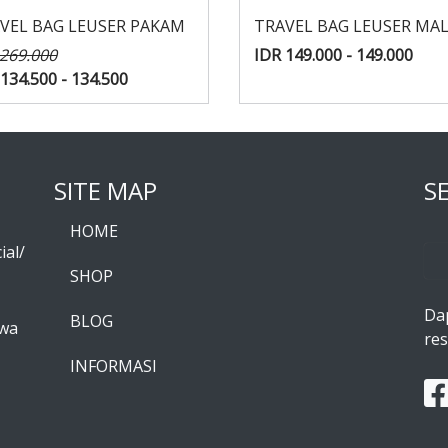
VEL BAG LEUSER PAKAM
TRAVEL BAG LEUSER MA
 269.000
IDR 149.000 - 149.000
134.500 - 134.500
SITE MAP
S
HOME
ial/
SHOP
Da
BLOG
awa
res
INFORMASI