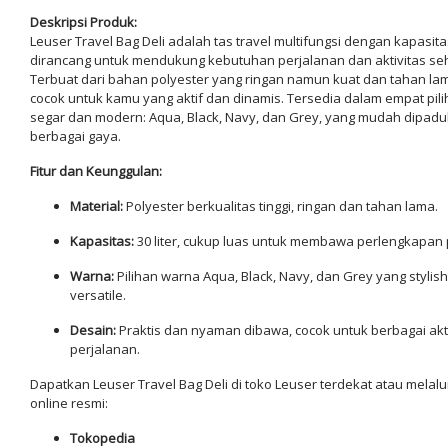
Deskripsi Produk:
Leuser Travel Bag Deli adalah tas travel multifungsi dengan kapasitas 
dirancang untuk mendukung kebutuhan perjalanan dan aktivitas seha
Terbuat dari bahan polyester yang ringan namun kuat dan tahan lama
cocok untuk kamu yang aktif dan dinamis. Tersedia dalam empat pil
segar dan modern: Aqua, Black, Navy, dan Grey, yang mudah dipad
berbagai gaya.
Fitur dan Keunggulan:
Material:
Polyester berkualitas tinggi, ringan dan tahan lama.
Kapasitas:
30 liter, cukup luas untuk membawa perlengkapan 
Warna:
Pilihan warna Aqua, Black, Navy, dan Grey yang stylis
versatile.
Desain:
Praktis dan nyaman dibawa, cocok untuk berbagai akt
perjalanan.
Dapatkan Leuser Travel Bag Deli di toko Leuser terdekat atau melalu
online resmi:
Tokopedia