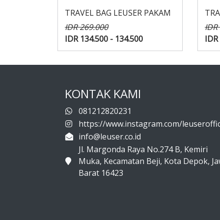
TRAVEL BAG LEUSER PAKAM
TRA
IDR 269.000
IDR
IDR 134.500 - 134.500
IDR 
KONTAK KAMI
081212820231
https://www.instagram.com/leuseroffic
info@leuser.co.id
Jl. Margonda Raya No.274 B, Kemiri
Muka, Kecamatan Beji, Kota Depok, J
Barat 16423