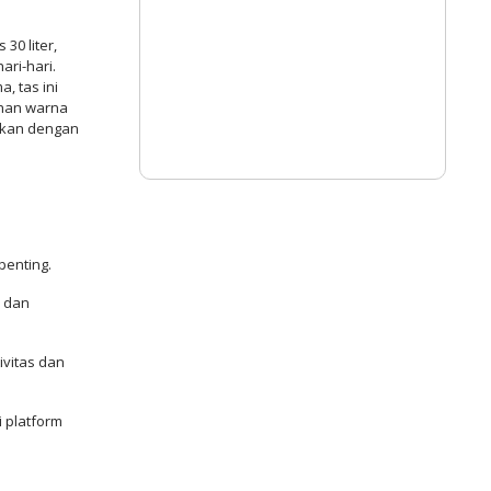
30 liter,
ri-hari.
, tas ini
ihan warna
ukan dengan
penting.
h dan
ivitas dan
i platform