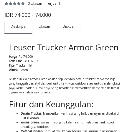
0 Ulasan | Terjual 1
IDR 74.000 - 74.000
Deskripsi
Ulasan
Diskusi
Leuser Trucker Armor Green
Harga
: Rp 74.000
Kode Produk
: LSRT57
Tipe
: Trucker Hat
Warna
: Green
Leuser Trucker Armor Green adalah topi dengan desain trucker berwarna hijau
yang tangguh dan stylish. Ideal untuk aktivitas outdoor atau untuk melengkapi
gaya kasual harian. Desainnya yang breathable memastikan kenyamanan meski
digunakan dalam waktu lama.
Fitur dan Keunggulan:
Desain Trucker
: Memberikan ventilasi yang baik dan nyaman dipakai di
luar ruangan.
Warna Green
: Warna hijau yang kalem namun tetap menarik, cocok
untuk gaya outdoor.
Material Ringan
: Terbuat dari bahan berkualitas, ringan, dan nyaman