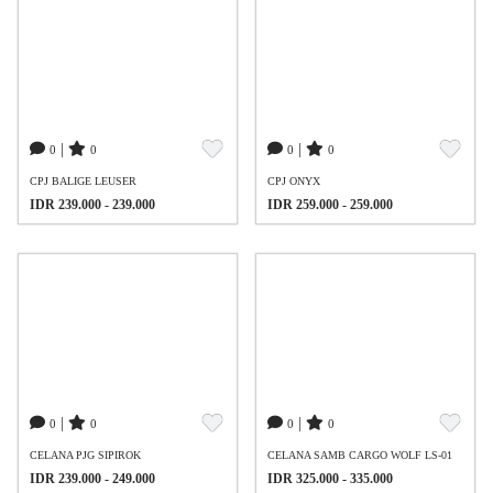
|
|
0
0
0
0
CPJ BALIGE LEUSER
CPJ ONYX
IDR 239.000 - 239.000
IDR 259.000 - 259.000
|
|
0
0
0
0
CELANA PJG SIPIROK
CELANA SAMB CARGO WOLF LS-01
IDR 239.000 - 249.000
IDR 325.000 - 335.000