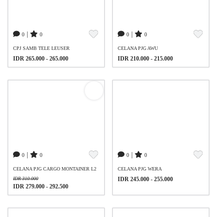
|
|
0
0
0
0
CPJ SAMB TELE LEUSER
CELANA PJG AWU
IDR 265.000 - 265.000
IDR 210.000 - 215.000
|
|
0
0
0
0
CELANA PJG CARGO MONTAINER L2
CELANA PJG WERA
IDR 310.000
IDR 245.000 - 255.000
IDR 279.000 - 292.500