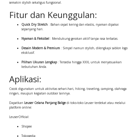
semakin stylish sekaligus fungsional.
Fitur dan Keunggulan:
Quick Dry Stretch
: Bahan cepat kering dan elastis, nyaman dipakai
sepanjang hari.
Nyaman & Fleksibel
: Mendukung gerakan aktif tanpa rasa terbatas.
Desain Modern & Premium
: Simpel namun stylish, dilengkapi sablon logo
eksklusif.
Pilihan Ukuran Lengkap
: Tersedia hingga XXXL untuk menyesuaikan
kebutuhan Anda.
Aplikasi:
Cocok digunakan untuk aktivitas sehari-hari, hiking, traveling, camping, olahraga
ringan, maupun kegiatan outdoor lainnya.
Dapatkan
Leuser Celana Panjang Balige
di toko-toko Leuser terdekat atau melalui
platform online:
LeuserOfficial:
Shopee
Tokopedia