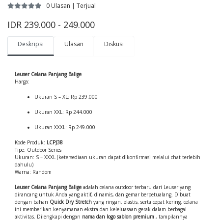
0 Ulasan | Terjual
IDR 239.000 - 249.000
Deskripsi
Ulasan
Diskusi
Leuser Celana Panjang Balige
Harga:
Ukuran S – XL: Rp 239.000
Ukuran XXL: Rp 244.000
Ukuran XXXL: Rp 249.000
Kode Produk:
LCPJ38
Tipe: Outdoor Series
Ukuran: S – XXXL (ketersediaan ukuran dapat dikonfirmasi melalui chat terlebih
dahulu)
Warna: Random
Leuser Celana Panjang Balige
adalah celana outdoor terbaru dari Leuser yang
dirancang untuk Anda yang aktif, dinamis, dan gemar berpetualang. Dibuat
dengan bahan
Quick Dry Stretch
yang ringan, elastis, serta cepat kering, celana
ini memberikan kenyamanan ekstra dan keleluasaan gerak dalam berbagai
aktivitas. Dilengkapi dengan
nama dan logo sablon premium
, tampilannya