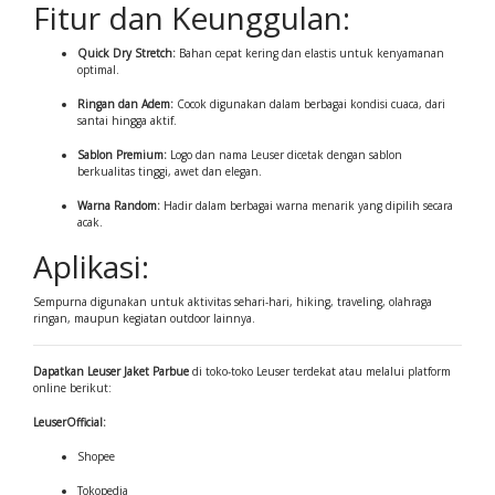
Fitur dan Keunggulan:
Quick Dry Stretch:
Bahan cepat kering dan elastis untuk kenyamanan
optimal.
Ringan dan Adem:
Cocok digunakan dalam berbagai kondisi cuaca, dari
santai hingga aktif.
Sablon Premium:
Logo dan nama Leuser dicetak dengan sablon
berkualitas tinggi, awet dan elegan.
Warna Random:
Hadir dalam berbagai warna menarik yang dipilih secara
acak.
Aplikasi:
Sempurna digunakan untuk aktivitas sehari-hari, hiking, traveling, olahraga
ringan, maupun kegiatan outdoor lainnya.
Dapatkan Leuser Jaket Parbue
di toko-toko Leuser terdekat atau melalui platform
online berikut:
LeuserOfficial:
Shopee
Tokopedia