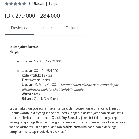
0 Ulasan | Terjual
IDR 279.000 - 284.000
Deskripsi
Ulasan
Diskusi
Leuser Jaket Parbue
Harga:
Ukuran S – XL: Rp 279.000
Ukuran XXL: Rp 284.000
Kode Produk:
LSRJ32
Tipe:
Women Series
Ukuran:
S, M, L, XL, XXL –
Ketersediaan ukuran dan warna dapat
dikonfirmasi melalui chat terlebih dahulu.
Warna :
Acak
Bahan :
Quick Dry Stretch
Leuser Jaket Parbue adalah jaket terbaru dari Leuser yang dirancang khusus
untuk wanita aktif yang mencintai petualangan dan kenyamanan dalam satu
balutan. Terbuat dari bahan
Quick Dry Stretch
, jaket ini tidak hanya cepat
kering tetapi juga fleksibel mengikuti gerakan tubuh, memberikan keleluasaan
saat beraktivitas. Dilengkapi dengan
sablon premium
pada nama dan logo,
tampilannya tetap modis dan eksklusif.