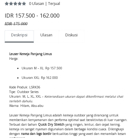
0 Ulasan | Terjual
IDR 157.500 - 162.000
IDR 175.000
Deskripsi
Ulasan
Diskusi
Leuser Kemeja Panjang Limus
Harga:
Ukuran M – XL: Rp 157.500
Ukuran XXL: Rp 162.000
Kode Produk: LSRK36
Tipe: Outdoor Series
Ukuran: M, L, XL, XXL –
Ketersediaan ukuran dapat dikonfirmasi melalui chat
terlebih dahulu.
Warna: Hitam, Abu-abu
Leuser Kemeja Panjang Limus adalah kemeja outdoor yang dirancang untuk
memberikan kenyamanan dan performa optimal saat beraktivitas di luar ruangan.
Terbuat dari bahan
Quick Dry Stretch
yang ringan, lentur, dan cepat kering,
kemeja ini sangat nyaman digunakan dalam berbagai kondisi cuaca. Dilengkapi
dengan
nama dan logo bordir
berkualitas tinggi yang awet dan menambah kesan