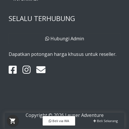
SELALU TERHUBUNG
Hubungi Admin
Dapatkan potongan harga khusus untuk reseller.
Copyright © 2026 Leuser Adventure
shopping_cart
Beli via WA
Beli Sekarang