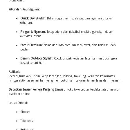
profesional.
Fitur dan Keunggulan:
Quick Dry Stretch:
Bahan cepat kering, elastis, dan nyaman dipakai
seharian.
Ringan & Nyaman:
Tetap adem dan fleksibel meski digunakan dalam
aktivitas intens.
Bordir Premium:
Nama dan logo bordiran rapi, awet, dan tidak mudah
pudar.
Desain Outdoor Stylish:
Cocok untuk kegiatan lapangan maupun gaya
kasual sehari-hari.
Aplikasi:
Ideal digunakan untuk kerja lapangan, hiking, traveling, kegiatan komunitas,
hingga aktivitas sehari-hari yang membutuhkan pakaian tahan lama dan nyaman.
Dapatkan Leuser Kemeja Panjang Limus
di toko-toko Leuser terdekat atau melalui
platform online:
LeuserOfficial:
Shopee
Tokopedia
Bukalapak